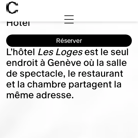
Aller au contenu principal
Vous êtes ici:
Accueil
Hôtel
Hôtel
Concorde
(s'ouvre dans une n
Réserver
Programmation
Le projet
L’hôtel
Les Loges
est le seul
Espaces
Centre culturel
Saison 2026-2027
endroit à Genève où la salle
Entités résidentes
Restaurant
Calendrier
de spectacle, le restaurant
Espaces à louer et à privatiser
Équipes
et la chambre partagent la
Artistes
(actuel)
Hôtel
Actualités
même adresse.
Billetterie et tarifs
Logements
Carte mélimélo
Soutenir
(ouvre une nouvelle
Devenir mécène