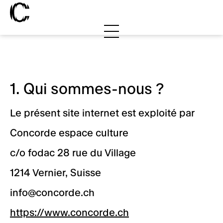
Aller au contenu principal
Vous êtes ici:
Accueil
Politique de confidentialité
Politique de confidentialité
Concorde
Programmation
Le projet
1. Qui sommes-nous ?
Espaces
Centre culturel
Saison 2026-2027
Entités résidentes
Le présent site internet est exploité par
Restaurant
Calendrier
Espaces à louer et à privatiser
Équipes
Concorde espace culture
Artistes
Hôtel
Actualités
Billetterie et tarifs
c/o fodac 28 rue du Village
Logements
Carte mélimélo
1214 Vernier, Suisse
Soutenir
info@concorde.ch
(ouvre une nouvelle
Devenir mécène
https://www.concorde.ch