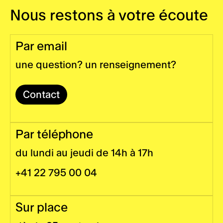
Mécènes et partenaires
Billetterie et réservations
Nous restons à votre écoute
Informations pratiques
Accessibilité
Par email
une question? un renseignement?
Contact
Par téléphone
du lundi au jeudi de 14h à 17h
+41 22 795 00 04
Sur place