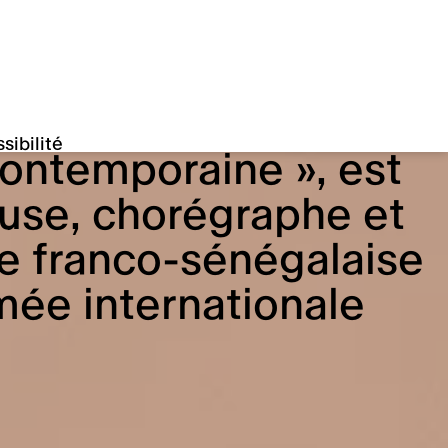
sibilité
Acogny, considérée
« mère de la danse
contemporaine », est
use, chorégraphe et
ion
 franco-sénégalaise
ée internationale