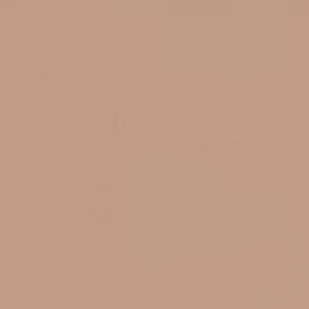
es
urant
privatiser