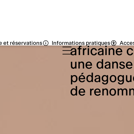
ie et réservations
Informations pratiques
Acces
Germaine 
rde
comme la 
africaine 
une danse
ammat
pédagogue
de renomm