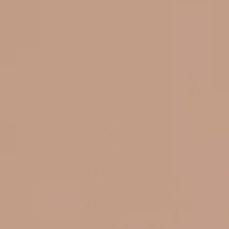
ments
nir
re une nouvelle fenêtr
res