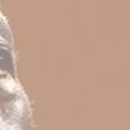
Loge
Soute
(ouv
Devenir mécène
Mécènes et partenai