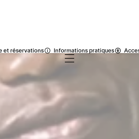
ments
nir
re une nouvelle fenêtr
res