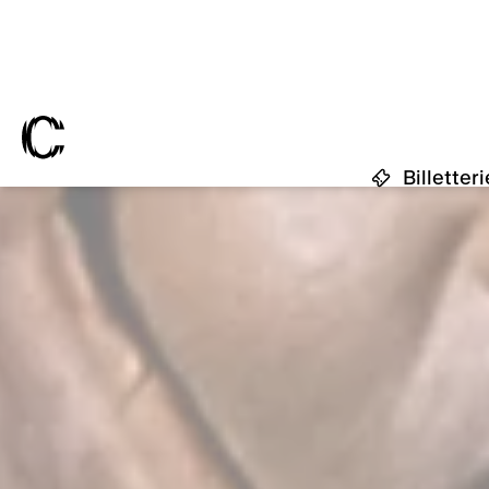
Loge
Soute
(ouv
Devenir mécène
Mécènes et partenai