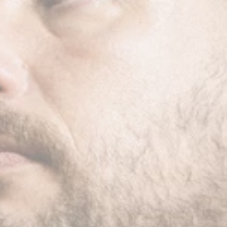
Loge
Soute
(ouv
Devenir mécène
Mécènes et partenai