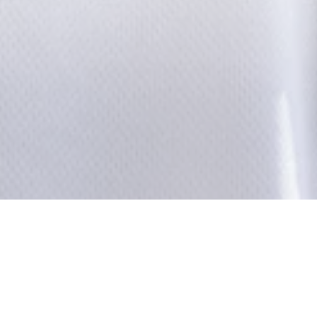
ISHA et
Du succès de leurs 
plus forte est née
trouvent
qui se transforme 
Caviar
, album sor
ts :
Ce projet 13 titres