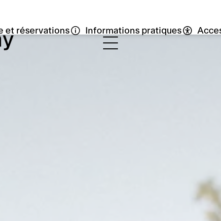
ie et réservations
Informations pratiques
Acces
ay
rde
ammat