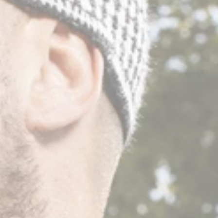
ments
nir
re une nouvelle fenêtr
res