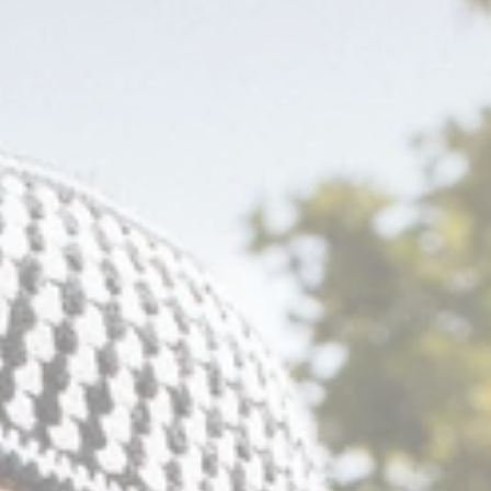
es
urant
privatiser