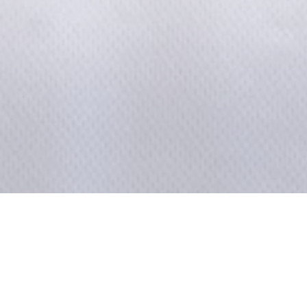
Nés la même année, 
Limsa d'Aulnay se re
sur de nombreux poin