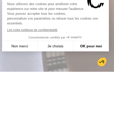
featuring et de leur amitié de plus en
 l’envie de faire une mixtape commune,
quelques mois plus tard en
Bitume
ti en Décembre 2023.
 se caractérise par le mélange de leurs