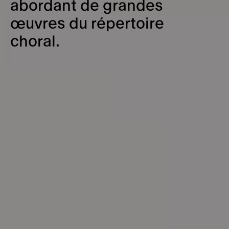
abordant de grandes
Mécènes et partenaires
Billetterie et réservations
œuvres du répertoire
Informations pratiques
choral.
Accessibilité